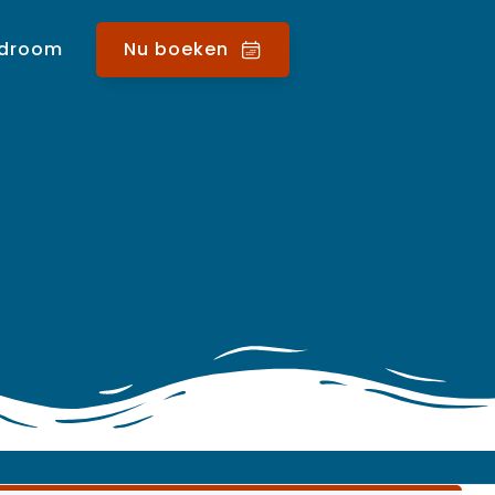
 droom
Nu boeken